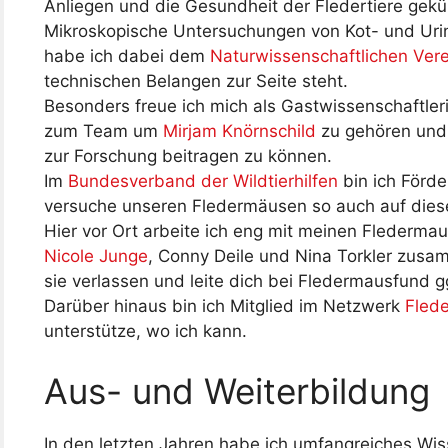
Anliegen und die Gesundheit der Fledertiere gek
Mikroskopische Untersuchungen von Kot- und Uri
habe ich dabei dem
Naturwissenschaftlichen Ver
technischen Belangen zur Seite steht.
Besonders freue ich mich als Gastwissenschaftle
zum Team um
Mirjam Knörnschild
zu gehören und
zur Forschung beitragen zu können.
Im
Bundesverband der Wildtierhilfen
bin ich Förd
versuche unseren Fledermäusen so auch auf diese
Hier vor Ort arbeite ich eng mit meinen Fledermau
Nicole Junge
, Conny Deile und Nina Torkler zusa
sie verlassen und leite dich bei Fledermausfund g
Darüber hinaus bin ich Mitglied im Netzwerk
Fled
unterstütze, wo ich kann.
Aus- und Weiterbildung
In den letzten Jahren habe ich umfangreiches Wi